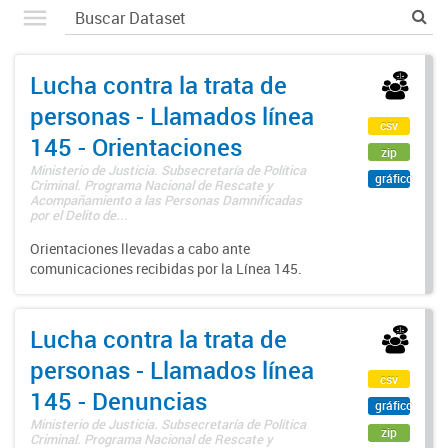
Lucha contra la trata de
personas - Llamados línea
csv
145 - Orientaciones
zip
Ministerio de Justicia. Subsecretaría de Política
gráfico
Criminal. Programa Nacional de Rescate y
Acompañamiento a las Personas Damnificadas
por el Delito de...
Orientaciones llevadas a cabo ante
comunicaciones recibidas por la Línea 145.
Lucha contra la trata de
personas - Llamados línea
csv
145 - Denuncias
gráfico
Ministerio de Justicia. Subsecretaría de Política
zip
Criminal. Programa Nacional de Rescate y