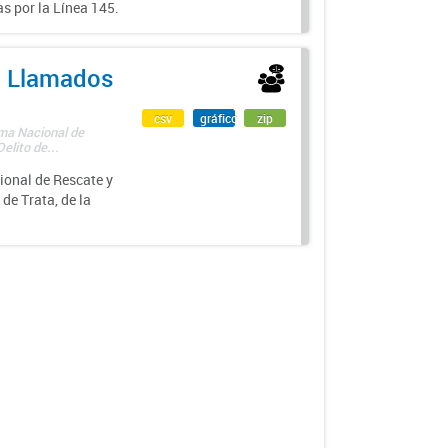
s por la Línea 145.
 - Llamados
csv
gráfico
zip
ama Nacional de
lito de...
ional de Rescate y
e Trata, de la