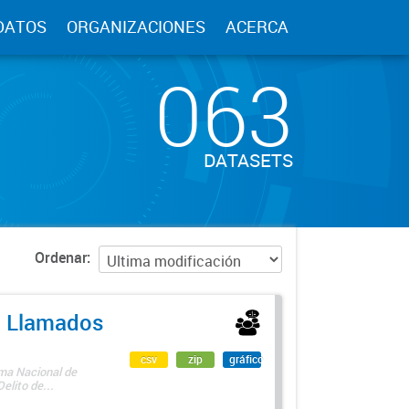
DATOS
ORGANIZACIONES
ACERCA
063
DATASETS
Ordenar
 - Llamados
csv
zip
gráfico
ama Nacional de
lito de...