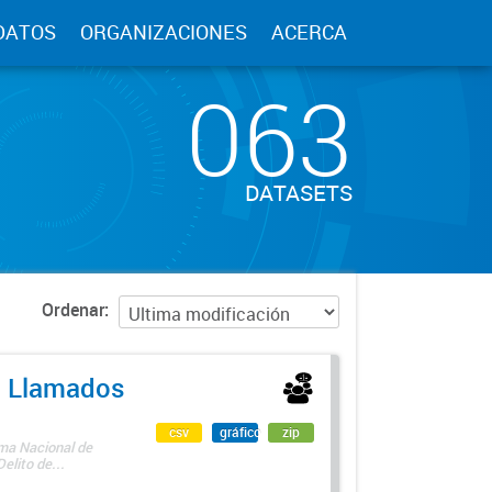
DATOS
ORGANIZACIONES
ACERCA
063
DATASETS
Ordenar
 - Llamados
csv
gráfico
zip
ama Nacional de
lito de...