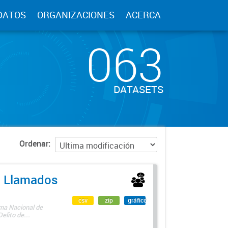
DATOS
ORGANIZACIONES
ACERCA
063
DATASETS
Ordenar
 - Llamados
csv
zip
gráfico
ama Nacional de
lito de...