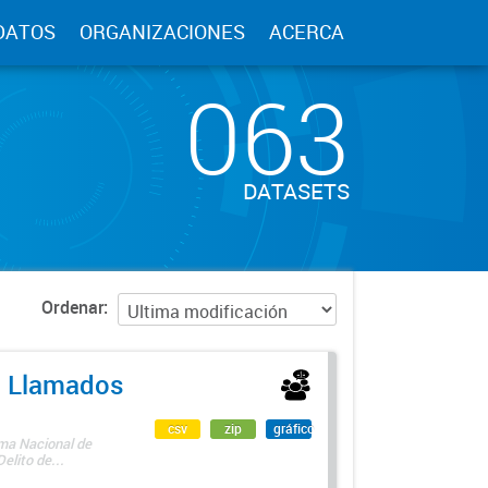
DATOS
ORGANIZACIONES
ACERCA
063
DATASETS
Ordenar
 - Llamados
csv
zip
gráfico
ama Nacional de
lito de...