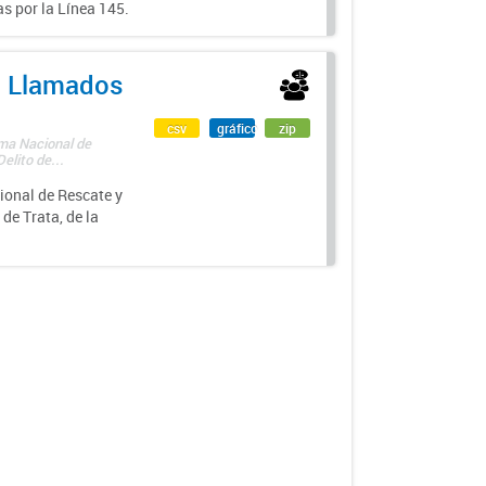
s por la Línea 145.
 - Llamados
csv
gráfico
zip
ama Nacional de
lito de...
ional de Rescate y
e Trata, de la