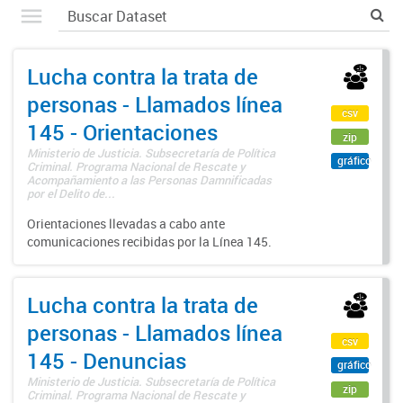
Lucha contra la trata de
personas - Llamados línea
csv
145 - Orientaciones
zip
Ministerio de Justicia. Subsecretaría de Política
gráfico
Criminal. Programa Nacional de Rescate y
Acompañamiento a las Personas Damnificadas
por el Delito de...
Orientaciones llevadas a cabo ante
comunicaciones recibidas por la Línea 145.
Lucha contra la trata de
personas - Llamados línea
csv
145 - Denuncias
gráfico
Ministerio de Justicia. Subsecretaría de Política
zip
Criminal. Programa Nacional de Rescate y