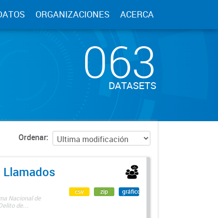
DATOS
ORGANIZACIONES
ACERCA
063
DATASETS
Ordenar
 - Llamados
csv
zip
gráfico
ama Nacional de
lito de...