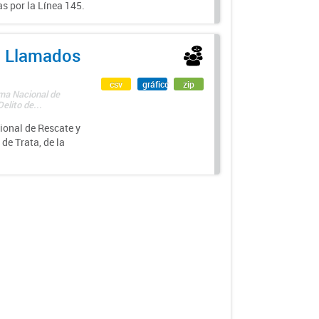
s por la Línea 145.
 - Llamados
csv
gráfico
zip
ama Nacional de
lito de...
ional de Rescate y
e Trata, de la