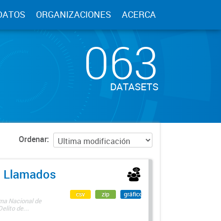
DATOS
ORGANIZACIONES
ACERCA
063
DATASETS
Ordenar
 - Llamados
csv
zip
gráfico
ama Nacional de
lito de...