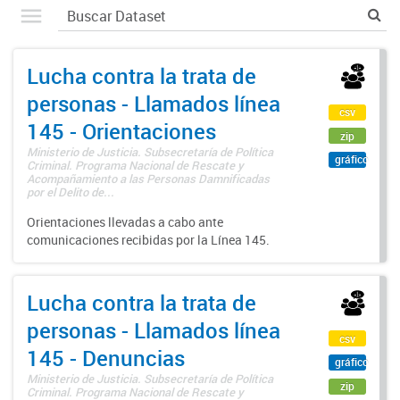
Lucha contra la trata de
personas - Llamados línea
csv
145 - Orientaciones
zip
Ministerio de Justicia. Subsecretaría de Política
gráfico
Criminal. Programa Nacional de Rescate y
Acompañamiento a las Personas Damnificadas
por el Delito de...
Orientaciones llevadas a cabo ante
comunicaciones recibidas por la Línea 145.
Lucha contra la trata de
personas - Llamados línea
csv
145 - Denuncias
gráfico
Ministerio de Justicia. Subsecretaría de Política
zip
Criminal. Programa Nacional de Rescate y