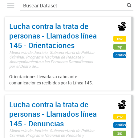
Lucha contra la trata de
personas - Llamados línea
csv
145 - Orientaciones
zip
Ministerio de Justicia. Subsecretaría de Política
gráfico
Criminal. Programa Nacional de Rescate y
Acompañamiento a las Personas Damnificadas
por el Delito de...
Orientaciones llevadas a cabo ante
comunicaciones recibidas por la Línea 145.
Lucha contra la trata de
personas - Llamados línea
csv
145 - Denuncias
gráfico
Ministerio de Justicia. Subsecretaría de Política
zip
Criminal. Programa Nacional de Rescate y