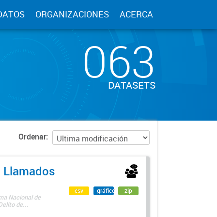
DATOS
ORGANIZACIONES
ACERCA
063
DATASETS
Ordenar
 - Llamados
csv
gráfico
zip
ama Nacional de
lito de...