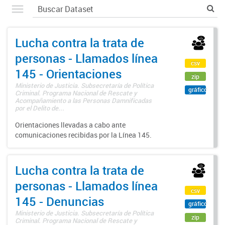
Lucha contra la trata de
personas - Llamados línea
csv
145 - Orientaciones
zip
Ministerio de Justicia. Subsecretaría de Política
gráfico
Criminal. Programa Nacional de Rescate y
Acompañamiento a las Personas Damnificadas
por el Delito de...
Orientaciones llevadas a cabo ante
comunicaciones recibidas por la Línea 145.
Lucha contra la trata de
personas - Llamados línea
csv
145 - Denuncias
gráfico
Ministerio de Justicia. Subsecretaría de Política
zip
Criminal. Programa Nacional de Rescate y