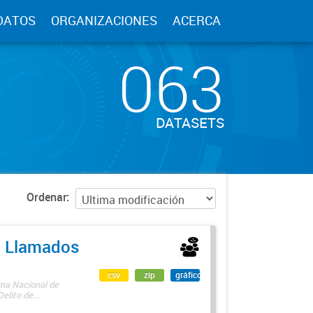
DATOS
ORGANIZACIONES
ACERCA
063
DATASETS
Ordenar
 - Llamados
csv
zip
gráfico
ama Nacional de
lito de...