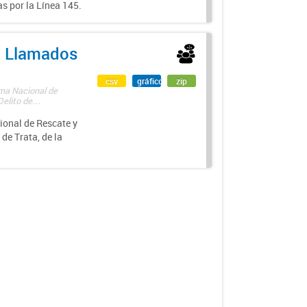
s por la Línea 145.
 - Llamados
csv
gráfico
zip
ama Nacional de
lito de...
ional de Rescate y
e Trata, de la