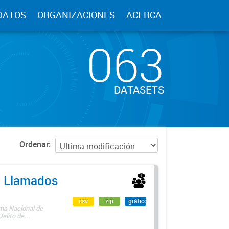
DATOS
ORGANIZACIONES
ACERCA
063
DATASETS
Ordenar
 - Llamados
csv
zip
gráfico
ama Nacional de
lito de...