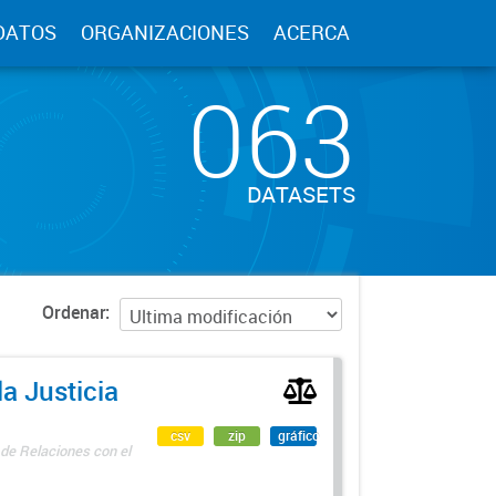
DATOS
ORGANIZACIONES
ACERCA
063
DATASETS
Ordenar
a Justicia
csv
zip
gráfico
 de Relaciones con el