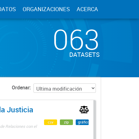
DATOS
ORGANIZACIONES
ACERCA
063
DATASETS
Ordenar
a Justicia
csv
zip
gráfico
 de Relaciones con el