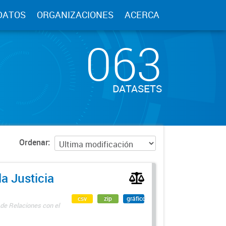
DATOS
ORGANIZACIONES
ACERCA
063
DATASETS
Ordenar
a Justicia
csv
zip
gráfico
 de Relaciones con el