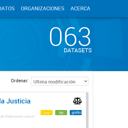
DATOS
ORGANIZACIONES
ACERCA
063
DATASETS
Ordenar
a Justicia
csv
zip
gráfico
 de Relaciones con el