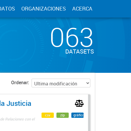
DATOS
ORGANIZACIONES
ACERCA
063
DATASETS
Ordenar
a Justicia
csv
zip
gráfico
 de Relaciones con el