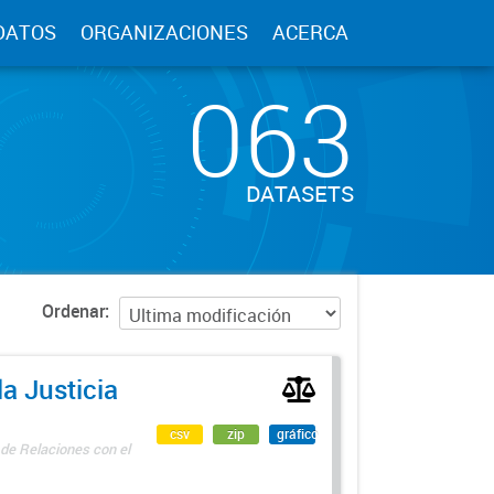
DATOS
ORGANIZACIONES
ACERCA
063
DATASETS
Ordenar
a Justicia
csv
zip
gráfico
 de Relaciones con el