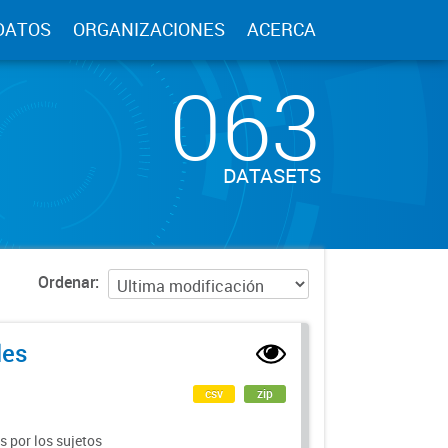
DATOS
ORGANIZACIONES
ACERCA
063
DATASETS
Ordenar
les
csv
zip
 por los sujetos