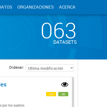
DATOS
ORGANIZACIONES
ACERCA
063
DATASETS
Ordenar
les
csv
zip
 por los sujetos