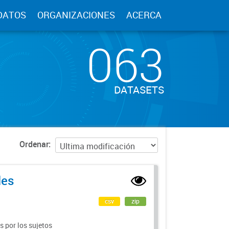
DATOS
ORGANIZACIONES
ACERCA
063
DATASETS
Ordenar
les
csv
zip
 por los sujetos