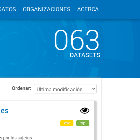
DATOS
ORGANIZACIONES
ACERCA
063
DATASETS
Ordenar
les
csv
zip
 por los sujetos