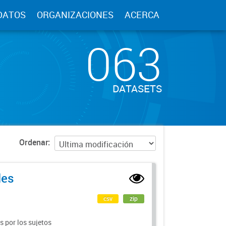
DATOS
ORGANIZACIONES
ACERCA
063
DATASETS
Ordenar
les
csv
zip
 por los sujetos