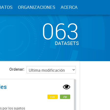
DATOS
ORGANIZACIONES
ACERCA
063
DATASETS
Ordenar
les
csv
zip
 por los sujetos