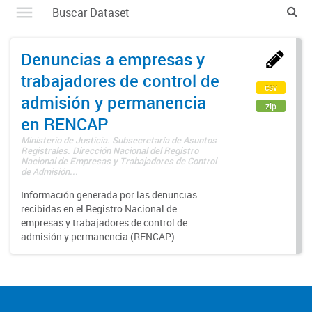
Denuncias a empresas y
trabajadores de control de
csv
admisión y permanencia
zip
en RENCAP
Ministerio de Justicia. Subsecretaría de Asuntos
Registrales. Dirección Nacional del Registro
Nacional de Empresas y Trabajadores de Control
de Admisión...
Información generada por las denuncias
recibidas en el Registro Nacional de
empresas y trabajadores de control de
admisión y permanencia (RENCAP).