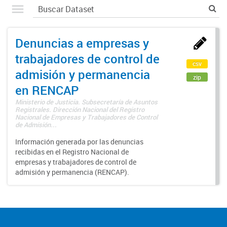
Denuncias a empresas y
trabajadores de control de
csv
admisión y permanencia
zip
en RENCAP
Ministerio de Justicia. Subsecretaría de Asuntos
Registrales. Dirección Nacional del Registro
Nacional de Empresas y Trabajadores de Control
de Admisión...
Información generada por las denuncias
recibidas en el Registro Nacional de
empresas y trabajadores de control de
admisión y permanencia (RENCAP).