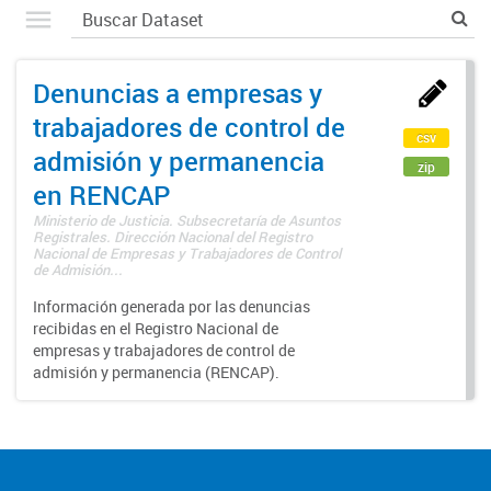
Denuncias a empresas y
trabajadores de control de
csv
admisión y permanencia
zip
en RENCAP
Ministerio de Justicia. Subsecretaría de Asuntos
Registrales. Dirección Nacional del Registro
Nacional de Empresas y Trabajadores de Control
de Admisión...
Información generada por las denuncias
recibidas en el Registro Nacional de
empresas y trabajadores de control de
admisión y permanencia (RENCAP).