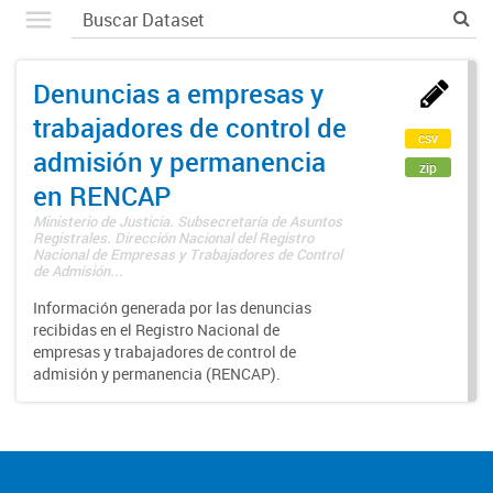
Denuncias a empresas y
trabajadores de control de
csv
admisión y permanencia
zip
en RENCAP
Ministerio de Justicia. Subsecretaría de Asuntos
Registrales. Dirección Nacional del Registro
Nacional de Empresas y Trabajadores de Control
de Admisión...
Información generada por las denuncias
recibidas en el Registro Nacional de
empresas y trabajadores de control de
admisión y permanencia (RENCAP).