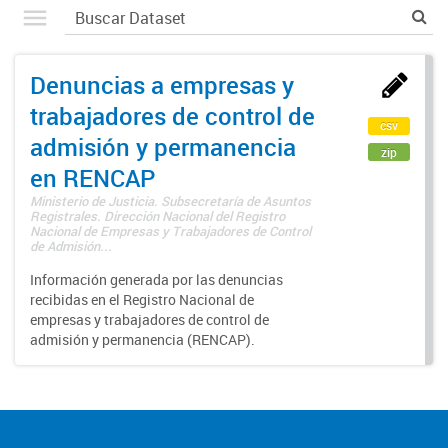
Denuncias a empresas y
trabajadores de control de
csv
admisión y permanencia
zip
en RENCAP
Ministerio de Justicia. Subsecretaría de Asuntos
Registrales. Dirección Nacional del Registro
Nacional de Empresas y Trabajadores de Control
de Admisión...
Información generada por las denuncias
recibidas en el Registro Nacional de
empresas y trabajadores de control de
admisión y permanencia (RENCAP).