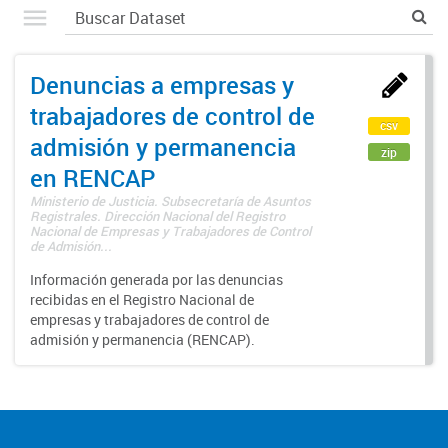
Denuncias a empresas y
trabajadores de control de
csv
admisión y permanencia
zip
en RENCAP
Ministerio de Justicia. Subsecretaría de Asuntos
Registrales. Dirección Nacional del Registro
Nacional de Empresas y Trabajadores de Control
de Admisión...
Información generada por las denuncias
recibidas en el Registro Nacional de
empresas y trabajadores de control de
admisión y permanencia (RENCAP).