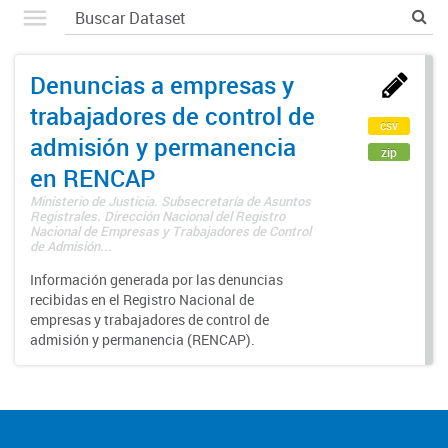
Denuncias a empresas y
trabajadores de control de
csv
admisión y permanencia
zip
en RENCAP
Ministerio de Justicia. Subsecretaría de Asuntos
Registrales. Dirección Nacional del Registro
Nacional de Empresas y Trabajadores de Control
de Admisión...
Información generada por las denuncias
recibidas en el Registro Nacional de
empresas y trabajadores de control de
admisión y permanencia (RENCAP).