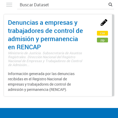
Denuncias a empresas y
trabajadores de control de
csv
admisión y permanencia
zip
en RENCAP
Ministerio de Justicia. Subsecretaría de Asuntos
Registrales. Dirección Nacional del Registro
Nacional de Empresas y Trabajadores de Control
de Admisión...
Información generada por las denuncias
recibidas en el Registro Nacional de
empresas y trabajadores de control de
admisión y permanencia (RENCAP).