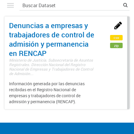
Denuncias a empresas y
trabajadores de control de
csv
admisión y permanencia
zip
en RENCAP
Ministerio de Justicia. Subsecretaría de Asuntos
Registrales. Dirección Nacional del Registro
Nacional de Empresas y Trabajadores de Control
de Admisión...
Información generada por las denuncias
recibidas en el Registro Nacional de
empresas y trabajadores de control de
admisión y permanencia (RENCAP).