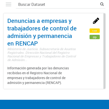
Denuncias a empresas y
trabajadores de control de
csv
admisión y permanencia
zip
en RENCAP
Ministerio de Justicia. Subsecretaría de Asuntos
Registrales. Dirección Nacional del Registro
Nacional de Empresas y Trabajadores de Control
de Admisión...
Información generada por las denuncias
recibidas en el Registro Nacional de
empresas y trabajadores de control de
admisión y permanencia (RENCAP).