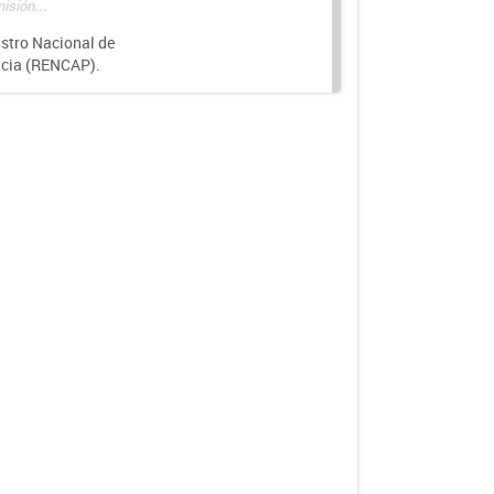
isión...
istro Nacional de
ncia (RENCAP).