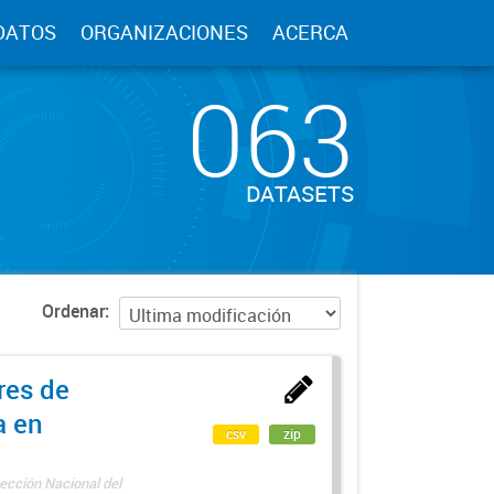
DATOS
ORGANIZACIONES
ACERCA
063
DATASETS
Ordenar
res de
a en
csv
zip
ección Nacional del