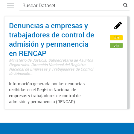
Denuncias a empresas y
trabajadores de control de
csv
admisión y permanencia
zip
en RENCAP
Ministerio de Justicia. Subsecretaría de Asuntos
Registrales. Dirección Nacional del Registro
Nacional de Empresas y Trabajadores de Control
de Admisión...
Información generada por las denuncias
recibidas en el Registro Nacional de
empresas y trabajadores de control de
admisión y permanencia (RENCAP).