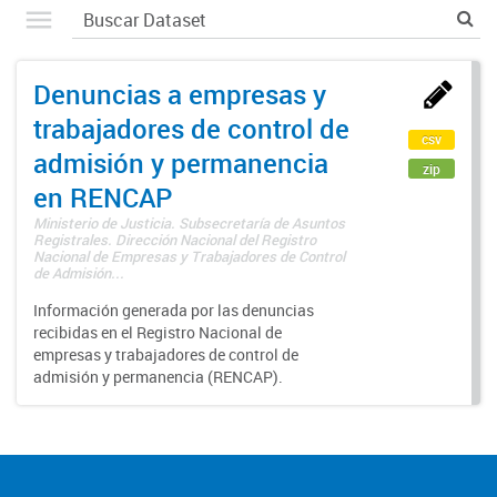
Denuncias a empresas y
trabajadores de control de
csv
admisión y permanencia
zip
en RENCAP
Ministerio de Justicia. Subsecretaría de Asuntos
Registrales. Dirección Nacional del Registro
Nacional de Empresas y Trabajadores de Control
de Admisión...
Información generada por las denuncias
recibidas en el Registro Nacional de
empresas y trabajadores de control de
admisión y permanencia (RENCAP).