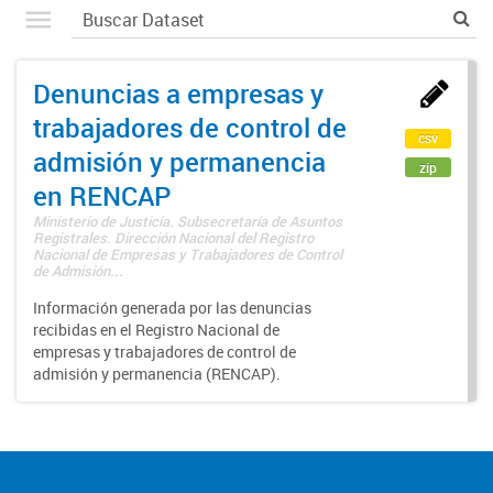
Denuncias a empresas y
trabajadores de control de
csv
admisión y permanencia
zip
en RENCAP
Ministerio de Justicia. Subsecretaría de Asuntos
Registrales. Dirección Nacional del Registro
Nacional de Empresas y Trabajadores de Control
de Admisión...
Información generada por las denuncias
recibidas en el Registro Nacional de
empresas y trabajadores de control de
admisión y permanencia (RENCAP).