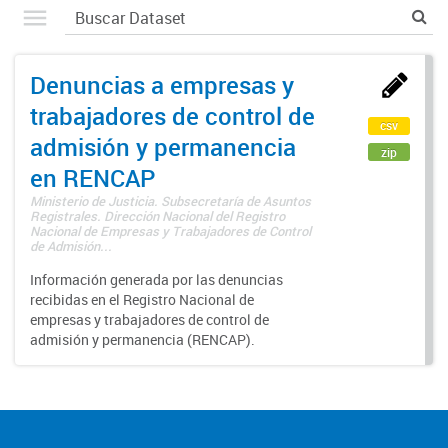
Denuncias a empresas y
trabajadores de control de
csv
admisión y permanencia
zip
en RENCAP
Ministerio de Justicia. Subsecretaría de Asuntos
Registrales. Dirección Nacional del Registro
Nacional de Empresas y Trabajadores de Control
de Admisión...
Información generada por las denuncias
recibidas en el Registro Nacional de
empresas y trabajadores de control de
admisión y permanencia (RENCAP).