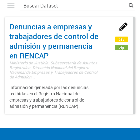
Denuncias a empresas y
trabajadores de control de
csv
admisión y permanencia
zip
en RENCAP
Ministerio de Justicia. Subsecretaría de Asuntos
Registrales. Dirección Nacional del Registro
Nacional de Empresas y Trabajadores de Control
de Admisión...
Información generada por las denuncias
recibidas en el Registro Nacional de
empresas y trabajadores de control de
admisión y permanencia (RENCAP).