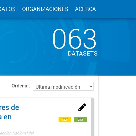
DATOS
ORGANIZACIONES
ACERCA
063
DATASETS
Ordenar
res de
a en
csv
zip
ección Nacional del