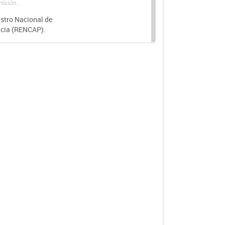
isión...
istro Nacional de
ncia (RENCAP).