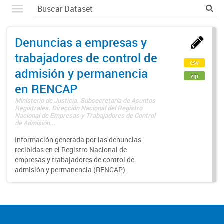
Denuncias a empresas y
trabajadores de control de
csv
admisión y permanencia
zip
en RENCAP
Ministerio de Justicia. Subsecretaría de Asuntos
Registrales. Dirección Nacional del Registro
Nacional de Empresas y Trabajadores de Control
de Admisión...
Información generada por las denuncias
recibidas en el Registro Nacional de
empresas y trabajadores de control de
admisión y permanencia (RENCAP).