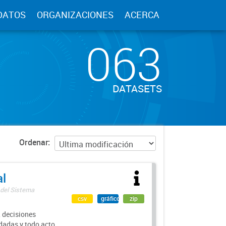
DATOS
ORGANIZACIONES
ACERCA
063
DATASETS
Ordenar
al
 del Sistema
csv
gráfico
zip
 decisiones
rdadas y todo acto