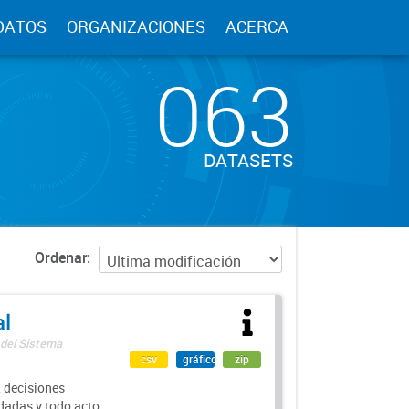
DATOS
ORGANIZACIONES
ACERCA
063
DATASETS
Ordenar
al
 del Sistema
csv
gráfico
zip
 decisiones
rdadas y todo acto