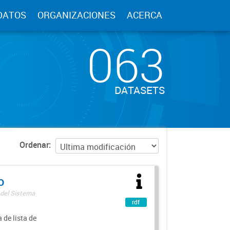
DATOS
ORGANIZACIONES
ACERCA
063
DATASETS
Ordenar
o
 del Sistema
rdf
 de lista de