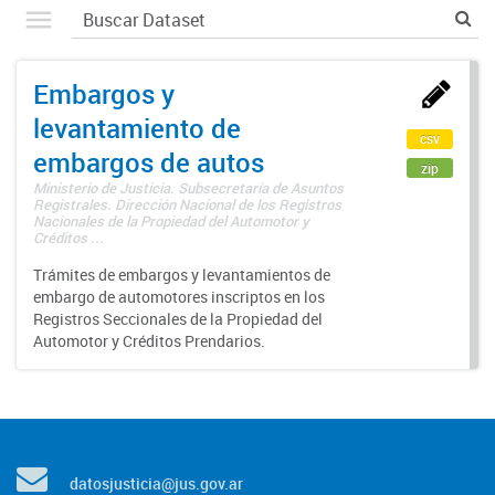
Embargos y
levantamiento de
csv
embargos de autos
zip
Ministerio de Justicia. Subsecretaría de Asuntos
Registrales. Dirección Nacional de los Registros
Nacionales de la Propiedad del Automotor y
Créditos ...
Trámites de embargos y levantamientos de
embargo de automotores inscriptos en los
Registros Seccionales de la Propiedad del
Automotor y Créditos Prendarios.
datosjusticia@jus.gov.ar