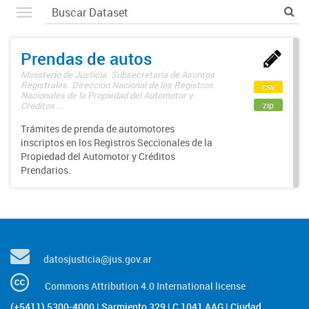
Prendas de autos
Ministerio de Justicia. Subsecretaría de Asuntos
Registrales. Dirección Nacional de los Registros
csv
Nacionales de la Propiedad del Automotor y
zip
Créditos ...
Trámites de prenda de automotores
inscriptos en los Registros Seccionales de la
Propiedad del Automotor y Créditos
Prendarios.
datosjusticia@jus.gov.ar
Commons Attribution 4.0 International license
(+5411) 5300-4000 | Sarmiento 329 | C 1041 AAG | Ciudad