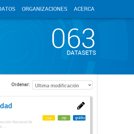
DATOS
ORGANIZACIONES
ACERCA
063
DATASETS
Ordenar
edad
csv
zip
gráfico
rección Nacional de
 ...