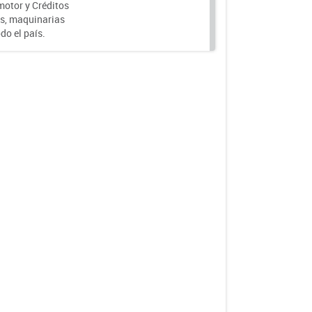
motor y Créditos
s, maquinarias
do el país.